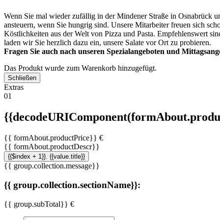
Wenn Sie mal wieder zufällig in der Mindener Straße in Osnabrück un
ansteuern, wenn Sie hungrig sind. Unsere Mitarbeiter freuen sich sch
Köstlichkeiten aus der Welt von Pizza und Pasta. Empfehlenswert sin
laden wir Sie herzlich dazu ein, unsere Salate vor Ort zu probieren.
Fragen Sie auch nach unseren Spezialangeboten und Mittagsang
Das Produkt wurde zum Warenkorb hinzugefügt.
Schließen
Extras
01
{{decodeURIComponent(formAbout.produc
{{ formAbout.productPrice}} €
{{ formAbout.productDescr}}
{{$index + 1}}. {{value.title}}
{{ group.collection.message}}
{{ group.collection.sectionName}}:
{{ group.subTotal}} €