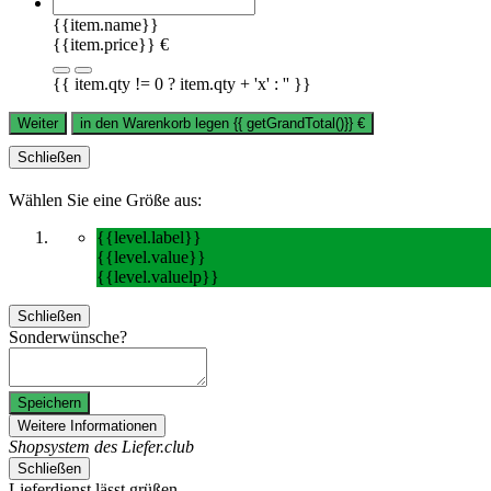
{{item.name}}
{{item.price}} €
{{ item.qty != 0 ? item.qty + 'x' : '' }}
Weiter
in den Warenkorb legen
{{ getGrandTotal()}}
€
Schließen
Wählen Sie eine Größe aus:
{{level.label}}
{{level.value}}
{{level.valuelp}}
Schließen
Sonderwünsche?
Speichern
Weitere Informationen
Shopsystem des Liefer.club
Schließen
Lieferdienst lässt grüßen