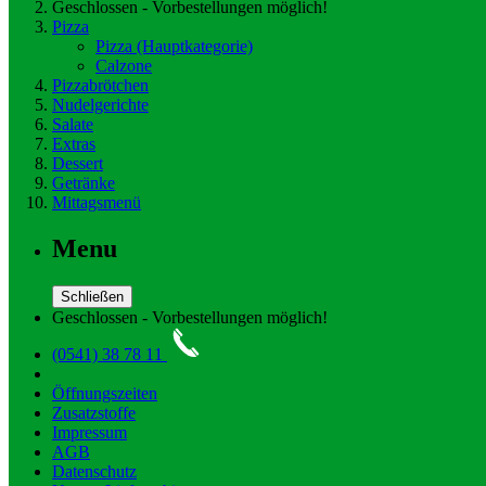
Geschlossen - Vorbestellungen möglich!
Pizza
Pizza
(Hauptkategorie)
Calzone
Pizzabrötchen
Nudelgerichte
Salate
Extras
Dessert
Getränke
Mittagsmenü
Menu
Schließen
Geschlossen - Vorbestellungen möglich!
(0541) 38 78 11
Öffnungszeiten
Zusatzstoffe
Impressum
AGB
Datenschutz