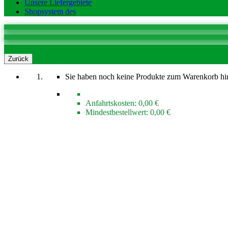
Unsere Liefergebiete
Shopsystem des
0
Warenkorb
Zurück
Sie haben noch keine Produkte zum Warenkorb hi
Anfahrtskosten:
0,00 €
Mindestbestellwert:
0,00 €