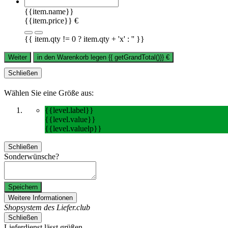
{{item.name}}
{{item.price}} €
{{ item.qty != 0 ? item.qty + 'x' : '' }}
Weiter
in den Warenkorb legen
{{ getGrandTotal()}}
€
Schließen
Wählen Sie eine Größe aus:
{{level.label}}
{{level.value}}
{{level.valuelp}}
Schließen
Sonderwünsche?
Speichern
Weitere Informationen
Shopsystem des Liefer.club
Schließen
Lieferdienst lässt grüßen