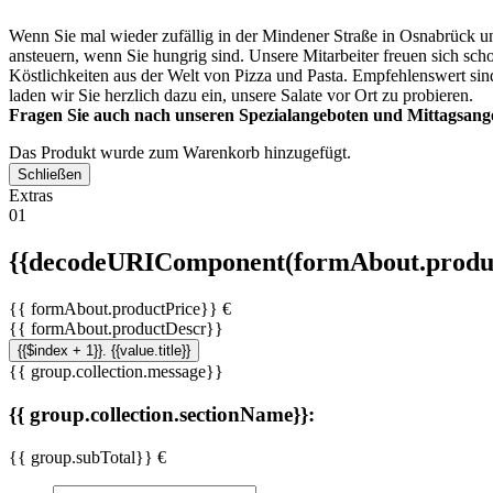
Wenn Sie mal wieder zufällig in der Mindener Straße in Osnabrück un
ansteuern, wenn Sie hungrig sind. Unsere Mitarbeiter freuen sich sch
Köstlichkeiten aus der Welt von Pizza und Pasta. Empfehlenswert sin
laden wir Sie herzlich dazu ein, unsere Salate vor Ort zu probieren.
Fragen Sie auch nach unseren Spezialangeboten und Mittagsang
Das Produkt wurde zum Warenkorb hinzugefügt.
Schließen
Extras
01
{{decodeURIComponent(formAbout.produc
{{ formAbout.productPrice}} €
{{ formAbout.productDescr}}
{{$index + 1}}. {{value.title}}
{{ group.collection.message}}
{{ group.collection.sectionName}}:
{{ group.subTotal}} €